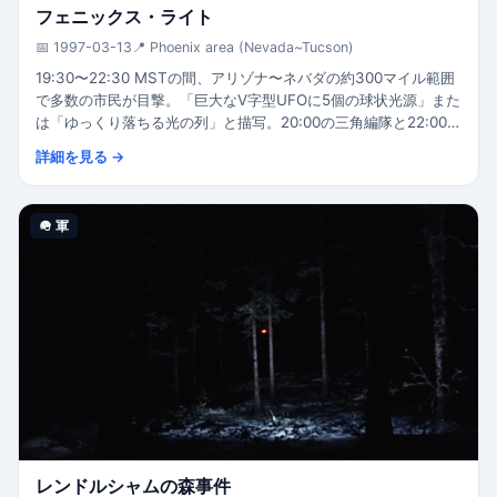
フェニックス・ライト
📅 1997-03-13
📍 Phoenix area (Nevada~Tucson)
19:30〜22:30 MSTの間、アリゾナ〜ネバダの約300マイル範囲
で多数の市民が目撃。「巨大なV字型UFOに5個の球状光源」また
は「ゆっくり落ちる光の列」と描写。20:00の三角編隊と22:00
の静止光源の2つに分かれる。空軍はA-10 Thunderbolt II編隊飛
詳細を見る →
行とBarry Goldwater Rangeのフレア訓練として公式説明。フェ
ニックス・ライツとして有名。
🪖 軍
レンドルシャムの森事件