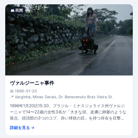
👥 民間
ヴァルジーニャ事件
📅 1996-01-20
📍 Varginha, Minas Gerais, Dr. Benevenuto Braz Vieira St.
1996年1月20日15:30、ブラジル・ミナスジェライス州ヴァルジ
ーニャで14〜22歳の女性3名が「大きな頭、皮膚に静脈のような
斑点、頭頂部の3つのコブ、赤い球状の目」を持つ存在を目撃。
「ブラジルのロズウェル」と呼ばれた。2010年のブラジル陸軍公
詳細を見る →
式調査では精神的に不安定な現地男性Mudinhoの誤認と結論。