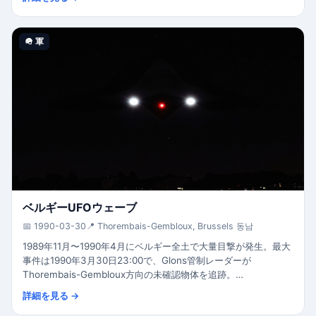
国際的に放送された。
🪖 軍
ベルギーUFOウェーブ
📅 1990-03-30
📍 Thorembais-Gembloux, Brussels 동남
1989年11月〜1990年4月にベルギー全土で大量目撃が発生。最大
事件は1990年3月30日23:00で、Glons管制レーダーが
Thorembais-Gembloux方向の未確認物体を追跡。
BeauvechainからF-16 2機が約1時間に9回の要撃を試みた。
詳細を見る →