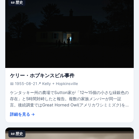
📜 歴史
ケリー・ホプキンスビル事件
📅 1955-08-21
📍 Kelly + Hopkinsville
ケンタッキー州の農場でSutton家が「12〜15個の小さな緑銀色の
存在」と5時間対峙したと報告。複数の家族メンバーが同一証
言。後続調査ではGreat Horned Owl(アメリカワシミミズク)を
生物と誤認したケースと推定。
詳細を見る →
📜 歴史