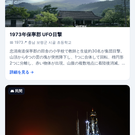
1973年保寧郡 UFO目撃
📅 1973
📍 충남 보령군 시골 초등학교
忠清南道保寧郡の田舎の小学校で教師と生徒約30名が集団目撃。
山頂から6つの雲の塊が突然降下し、1つに合体して回転、楕円形
2つに分離し、赤い物体が出現。山腹の複数地点に着陸後消滅。
多数の証言が確保された韓国初期のUAP事件の一つ。
詳細を見る →
👥 民間