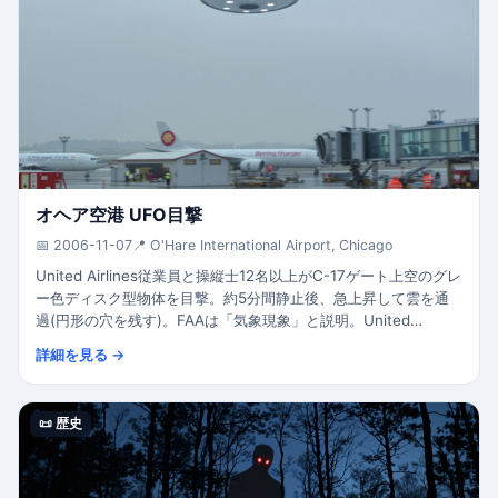
オヘア空港 UFO目撃
📅 2006-11-07
📍 O'Hare International Airport, Chicago
United Airlines従業員と操縦士12名以上がC-17ゲート上空のグレ
ー色ディスク型物体を目撃。約5分間静止後、急上昇して雲を通
過(円形の穴を残す)。FAAは「気象現象」と説明。United
AirlinesとFAA両者が事件を認定。1976年以来最もよく文書化さ
詳細を見る →
れた民間空港事件。
📜 歴史