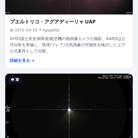
プエルトリコ・アグアディーリャ UAP
📅 2013-04-25
📍 Aguadilla
DHS(国土安全保障省)航空機の熱画像カメラが撮影。AAROは公
式分析を実施し、気球/フレア/大気現象の可能性を検討した上で
公式案件として分類。
詳細を見る →
🪖 軍