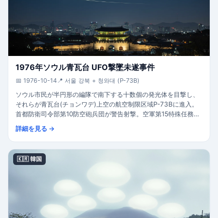
1976年ソウル青瓦台 UFO撃墜未遂事件
📅 1976-10-14
📍 서울 강북 + 청와대 (P-73B)
ソウル市民が半円形の編隊で南下する十数個の発光体を目撃し、
それらが青瓦台(チョンワデ)上空の航空制限区域P-73Bに進入。
首都防衛司令部第10防空砲兵団が警告射撃。空軍第15特殊任務飛
行団がF-5A/F-5E戦闘機を緊急発進。18:15にKM167A3 20mm
詳細を見る →
バルカン砲が発砲(撃墜失敗)。政府公式説明:ノースウエスト航空
貨物機の領空侵犯。大韓民国国軍がUAPに対し武力対応した唯一
の公式事例。
🇰🇷 韓国