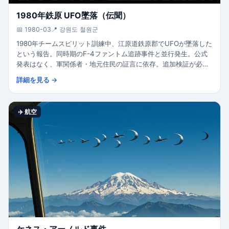
1980年鉄原 UFO墜落（伝聞）
📅 1980-03
📍 강원도 철원군
1980年チームスピリット訓練中、江原道鉄原郡でUFOが墜落した
という報告。同時期のF-4ファントム追跡事件と並行発生。公式
発表はなく、軍関係者・地元住民の証言に依存。追加検証が必
要。
詳細を見る →
✈️ 航空