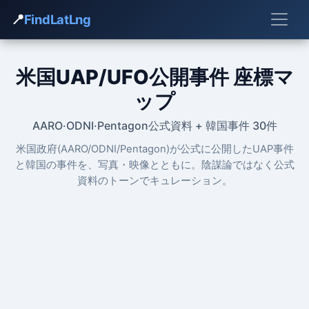
📍
FindLatLng
米国UAP/UFO公開事件 座標マ
ップ
AARO·ODNI·Pentagon公式資料 + 韓国事件 30件
米国政府(AARO/ODNI/Pentagon)が公式に公開したUAP事件
と韓国の事件を、写真・映像とともに。陰謀論ではなく公式
資料のトーンでキュレーション。