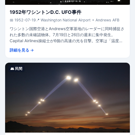
1952年ワシントンD.C. UFO事件
📅 1952-07-19
📍 Washington National Airport + Andrews AFB
ワシントン国際空港とAndrews空軍基地のレーダーに同時捕捉さ
れた多数の未確認物体。7月19日と26日の週末に集中発生。
Capital Airlines操縦士が6個の高速の光を目撃。空軍は「温度逆
転によるレーダーの誤表示」と説明。Major General John
詳細を見る →
Samford記者会見で「固体物体ではない」と発表。CIAの懸念に
よりRobertson Panel(1953)が設置された。
👥 民間