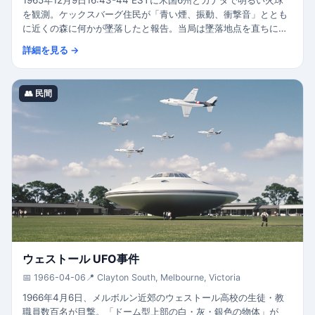
を観測。ケックスバーグ住民が「青い煙、振動、衝撃音」ととも
に近くの森に何かが墜落したと報告。当局は墜落地点を直ちに封
鎖したが、空軍は何も発見できず。国防総省公式説明:自然現象。
詳細を見る →
👥 民間
ウェストール UFO事件
📅 1966-04-06
📍 Clayton South, Melbourne, Victoria
1966年4月6日、メルボルン近郊のウェストール高校の生徒・教
職員数百名が目撃。「ドーム型上部の白・灰・銀色の物体」が