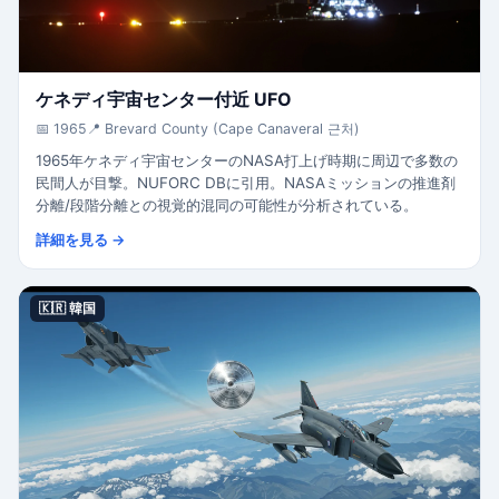
ケネディ宇宙センター付近 UFO
📅 1965
📍 Brevard County (Cape Canaveral 근처)
1965年ケネディ宇宙センターのNASA打上げ時期に周辺で多数の
民間人が目撃。NUFORC DBに引用。NASAミッションの推進剤
分離/段階分離との視覚的混同の可能性が分析されている。
詳細を見る →
🇰🇷 韓国