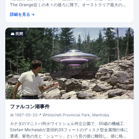
The Grange近くの木々の後ろに降下。オーストラリア最大の集
団目撃事件。
詳細を見る →
👥 民間
ファルコン湖事件
📅 1967-05-20
📍 Whiteshell Provincial Park, Manitoba
カナダのマニトバ州ホワイトシェル州立公園で、50歳の機械工
Stefan Michalakが直径約35フィートのディスク型金属飛行体に
遭遇。紫色の光と「シューッ」という音の後に離陸し、彼に格子