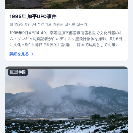
1995年 加平UFO事件
📅 1995-09-04
📍 경기도 가평군 설악면 설곡리
1995年9月4日14:40、京畿道加平郡雪嶽面雪谷里で文化日報のキ
ム・ソンギュ写真記者が白いディスク型飛行物体を撮影。9月6日
に文化日報1面掲載で世界的に話題に。韓国で写真として明確に記
録された最も有名なUAP事例。
詳細を見る →
🇰🇷 韓国