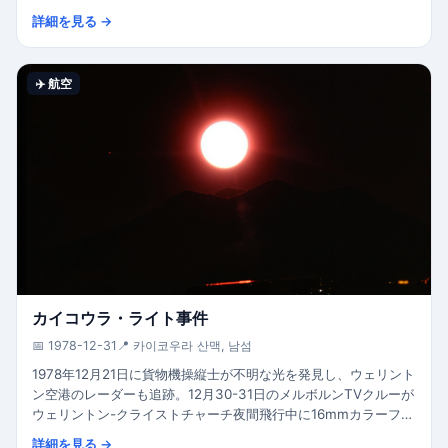
模様のやけどを負わせた。複数のカナダ政府機関が調査。カナダ
詳細を見る →
で最もよく文書化された未解決UFO事件。
✈️ 航空
カイコウラ・ライト事件
📅 1978-12-31
📍 카이코우라 산맥, 남섬
1978年12月21日に貨物機操縦士が不明な光を発見し、ウェリント
ン空港のレーダーも追跡。12月30-31日のメルボルンTVクルーが
ウェリントン-クライストチャーチ夜間飛行中に16mmカラーフィ
ルムで「巨大な白い光に赤みを帯びた」物体を約15分間撮影し、
詳細を見る →