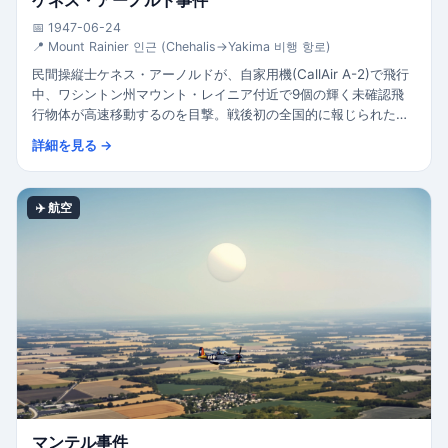
ケネス・アーノルド事件
📅 1947-06-24
📍 Mount Rainier 인근 (Chehalis→Yakima 비행 항로)
民間操縦士ケネス・アーノルドが、自家用機(CallAir A-2)で飛行
中、ワシントン州マウント・レイニア付近で9個の輝く未確認飛
行物体が高速移動するのを目撃。戦後初の全国的に報じられた
UFO事件であり、「空飛ぶ円盤(flying saucer)」という用語の起
詳細を見る →
源。モダンUFO時代の始まり。
✈️ 航空
マンテル事件