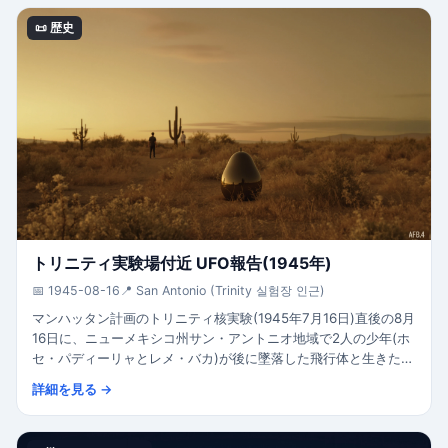
📜 歴史
トリニティ実験場付近 UFO報告(1945年)
📅 1945-08-16
📍 San Antonio (Trinity 실험장 인근)
マンハッタン計画のトリニティ核実験(1945年7月16日)直後の8月
16日に、ニューメキシコ州サン・アントニオ地域で2人の少年(ホ
セ・パディーリャとレメ・バカ)が後に墜落した飛行体と生きた異
星人を目撃したと証言。Jacques ValléeとPaola Harrisの著書
詳細を見る →
「Trinity」で詳述。公式政府調査はなく、証言ベース。