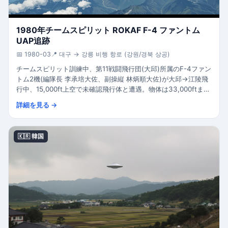
1980年チームスピリット ROKAF F-4 ファントム
UAP追跡
📅 1980-03
📍 대구 → 강릉 비행 항로 (강원/경북 상공)
チームスピリット訓練中、第11戦闘飛行団(大邱)所属のF-4ファン
トム2機(編隊長 李承培大佐、副操縦 林炳順大佐)が大邱→江陵飛
行中、15,000ft上空で未確認飛行体と遭遇。物体は33,000ftまで
急上昇し、F-4編隊は25,000ftで300mまで接近し旋回偵察。円
詳細を見る →
形、F-4の約3倍(ボーイング747級)。レーダーには未捕捉。大韓
民国空軍の公式目撃事例として最も有名。
🇰🇷 韓国