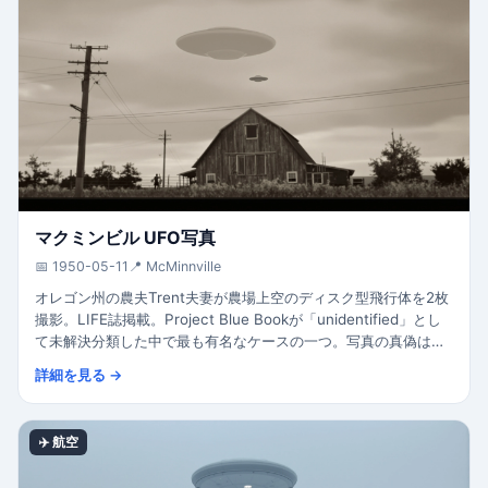
マクミンビル UFO写真
📅 1950-05-11
📍 McMinnville
オレゴン州の農夫Trent夫妻が農場上空のディスク型飛行体を2枚
撮影。LIFE誌掲載。Project Blue Bookが「unidentified」とし
て未解決分類した中で最も有名なケースの一つ。写真の真偽は今
なお議論中。
詳細を見る →
✈️ 航空