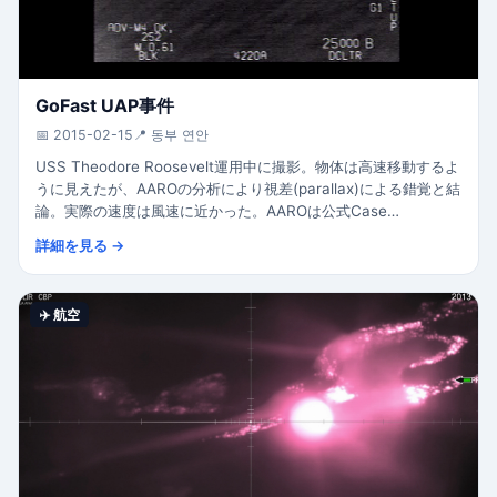
GoFast UAP事件
📅 2015-02-15
📍 동부 연안
USS Theodore Roosevelt運用中に撮影。物体は高速移動するよ
うに見えたが、AAROの分析により視差(parallax)による錯覚と結
論。実際の速度は風速に近かった。AAROは公式Case
Resolution Cardを発表。
詳細を見る →
✈️ 航空