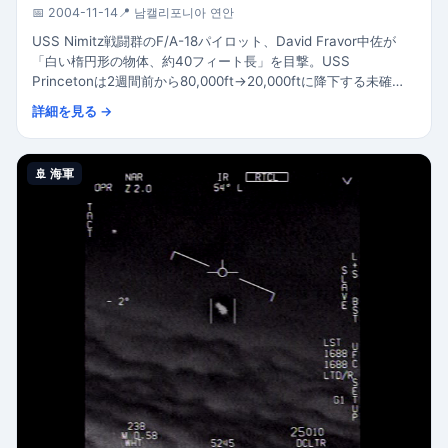
📅 2004-11-14
📍 남캘리포니아 연안
USS Nimitz戦闘群のF/A-18パイロット、David Fravor中佐が
「白い楕円形の物体、約40フィート長」を目撃。USS
Princetonは2週間前から80,000ft→20,000ftに降下する未確認
物体を追跡していた。Chad Underwood少佐がFLIR赤外線映像
詳細を見る →
を撮影 —「ティック・タック」の愛称は映像内の物体の形状に由
来。
🚢 海軍