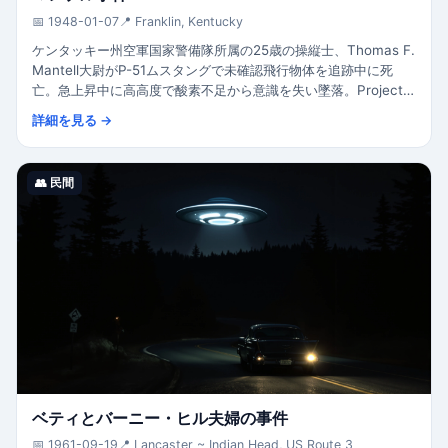
📅 1948-01-07
📍 Franklin, Kentucky
ケンタッキー州空軍国家警備隊所属の25歳の操縦士、Thomas F.
Mantell大尉がP-51ムスタングで未確認飛行物体を追跡中に死
亡。急上昇中に高高度で酸素不足から意識を失い墜落。Project
Blue Bookは機密だったSkyhook気球(高度100,000ft可能)の追跡
詳細を見る →
と結論。
👥 民間
ベティとバーニー・ヒル夫婦の事件
📅 1961-09-19
📍 Lancaster ~ Indian Head, US Route 3