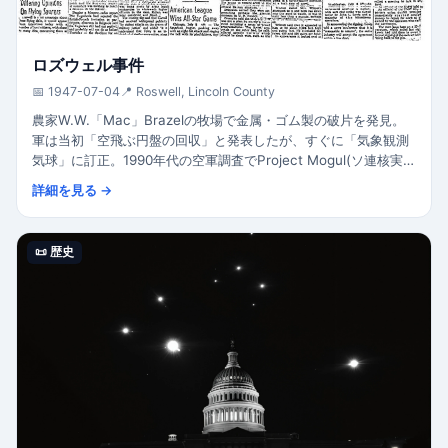
ロズウェル事件
📅 1947-07-04
📍 Roswell, Lincoln County
農家W.W.「Mac」Brazelの牧場で金属・ゴム製の破片を発見。
軍は当初「空飛ぶ円盤の回収」と発表したが、すぐに「気象観測
気球」に訂正。1990年代の空軍調査でProject Mogul(ソ連核実
験監視用の高高度気球)の残骸と公式結論。
詳細を見る →
📜 歴史