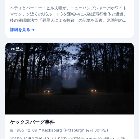
ベティとバーニー・ヒル夫妻が、ニューハンプシャー州ホワイト
マウンテン近くのUSルート3を運転中に未確認飛行物体と遭遇。
後の催眠療法で「異星人による拉致」の記憶を回復。米国初の有
名な異星人拉致事件。
詳細を見る →
📜 歴史
ケックスバーグ事件
📅 1965-12-09
📍 Kecksburg (Pittsburgh 동남 30마일)
1965年12月9日16:43-44 ESTに米国6州とカナダで明るい火球