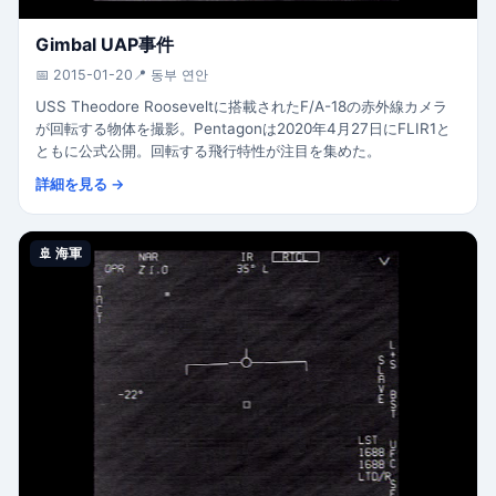
Gimbal UAP事件
📅 2015-01-20
📍 동부 연안
USS Theodore Rooseveltに搭載されたF/A-18の赤外線カメラ
が回転する物体を撮影。Pentagonは2020年4月27日にFLIR1と
ともに公式公開。回転する飛行特性が注目を集めた。
詳細を見る →
🚢 海軍