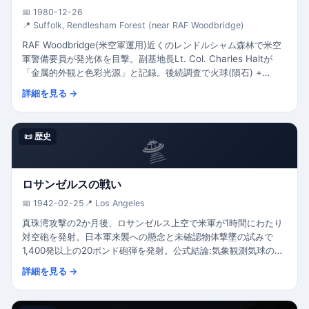
📅 1980-12-26
📍 Suffolk, Rendlesham Forest (near RAF Woodbridge)
RAF Woodbridge(米空軍運用)近くのレンドルシャム森林で米空
軍警備要員が発光体を目撃。副基地長Lt. Col. Charles Haltが
「金属的外観と色彩光源」と記録。後続調査で火球(隕石) +
Orfordness灯台 + シリウス星の合成効果と結論。「着陸痕」は
詳細を見る →
ウサギの巣穴と判明。「英国のロズウェル」として有名。
🛸
📜 歴史
ロサンゼルスの戦い
📅 1942-02-25
📍 Los Angeles
真珠湾攻撃の2か月後、ロサンゼルス上空で米軍が1時間にわたり
対空砲を発射。日本軍来襲への懸念と未確認物体撃墜の試みで
1,400発以上の20ポンド砲弾を発射。公式結論:気象観測気球の誤
認。米本土で軍が未確認飛行物体に武力対応した最初の事例。
詳細を見る →