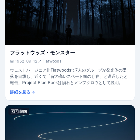
フラットウッズ・モンスター
📅 1952-09-12
📍 Flatwoods
ウェストバージニア州Flatwoodsで7人のグループが発光体の墜
落を目撃し、近くで「背の高いスペード頭の存在」と遭遇したと
報告。Project Blue Bookは隕石とメンフクロウとして説明。
詳細を見る →
🇰🇷 韓国