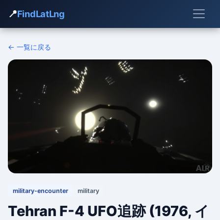
📍
FindLatLng
← 一覧に戻る
military-encounter
military
Tehran F-4 UFO追跡 (1976, イ