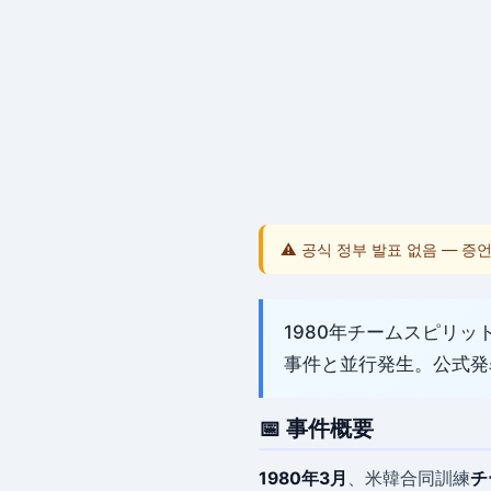
⚠️ 공식 정부 발표 없음 — 증
1980年チームスピリ
事件と並行発生。公式発
📅 事件概要
1980年3月
、米韓合同訓練
チ