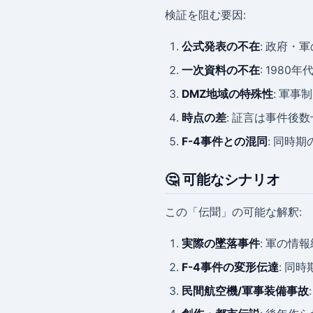
検証を阻む要因:
公式発表の不在
: 政府・
一次資料の不在
: 198
DMZ地域の特殊性
: 軍
時点の差
: 証言は事件後
F-4事件との混同
: 同時
🤔 可能なシナリオ
この「伝聞」の可能な解釈:
実際の墜落事件
: 軍の情
F-4事件の変形伝達
: 同
民間航空機/軍事装備事故