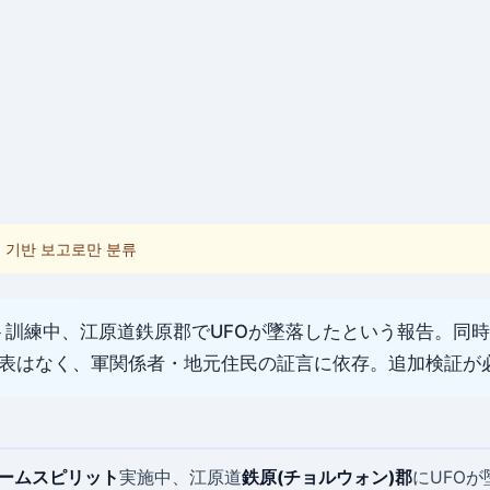
언 기반 보고로만 분류
ット訓練中、江原道鉄原郡でUFOが墜落したという報告。同時
表はなく、軍関係者・地元住民の証言に依存。追加検証が
ームスピリット
実施中、江原道
鉄原(チョルウォン)郡
にUFO