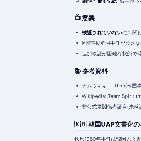
創作・都市伝説
: 後年作
📺 意義
検証されていない
にも関
同時期のF-4事件が公式な
追加検証が困難な状態で韓
📚 参考資料
ナムウィキ — UFO(韓国事
Wikipedia: Team Spirit (m
非公式軍関係者証言(未検
🇰🇷 韓国UAP文書化
鉄原1980年事件は韓国の文