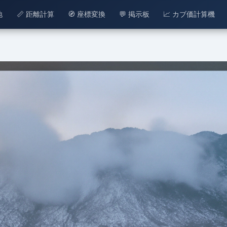
地
📏 距離計算
🧭 座標変換
💬 掲示板
📈 カブ価計算機