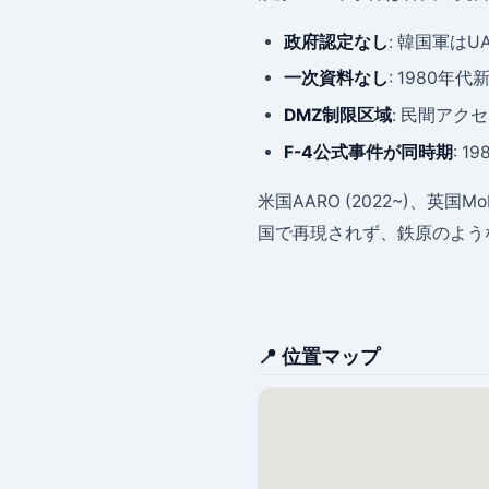
政府認定なし
: 韓国軍は
一次資料なし
: 1980
DMZ制限区域
: 民間アク
F-4公式事件が同時期
: 
米国AARO (2022~)、英国M
国で再現されず、鉄原のよう
📍 位置マップ