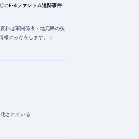
期の
F-4ファントム追跡事件
次資料は軍関係者・地元民の後
報のみ存在します。 ::
書化されている