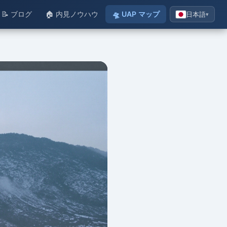
📝 ブログ
🏠 内見ノウハウ
🛸 UAP マップ
日本語
▾