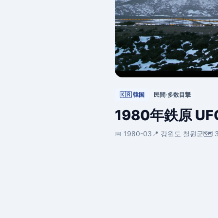
🇰🇷 韓国
民間·多数目撃
1980年鉄原 U
📅 1980-03
📍 강원도 철원군
🗺️ 