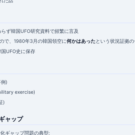
られた話
わらず韓国UFO研究資料で頻繁に言及
ので、1980年3月の韓国領空に
何かはあった
という状況証拠の
国UFO史に保存
例)
ilitary exercise)
証)
のギャップ
書化ギャップ問題の典型: