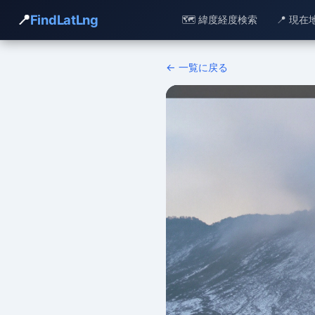
📍
FindLatLng
🗺️ 緯度経度検索
📍 現在
← 一覧に戻る