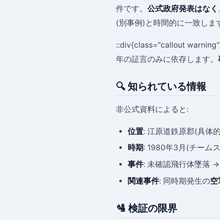
件です。
公式政府発表はなく
(別事例)と時間的に一致しま
::div{class="callout warning
年の証言のみに依存します。
🔍 知られている情報
非公式資料によると:
位置
: 江原道鉄原郡(具体
時期
: 1980年3月(チ
事件
: 未確認飛行体墜落 →
関連事件
: 同時期発生の
空
🛂 検証の限界