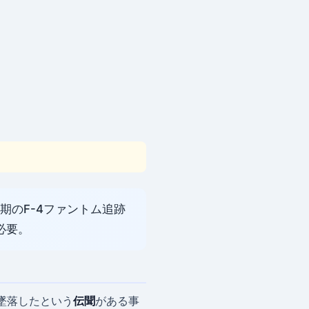
期のF-4ファントム追跡
必要。
が墜落したという
伝聞
がある事