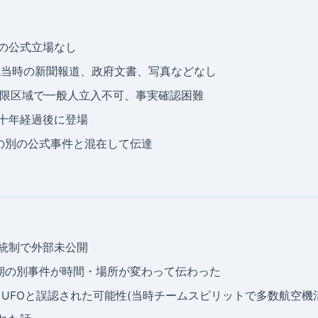
軍の公式立場なし
0年代当時の新聞報道、政府文書、写真などなし
事制限区域で一般人立入不可、事実確認困難
数十年経過後に登場
期の別の公式事件と混在して伝達
報統制で外部未公開
時期の別事件が時間・場所が変わって伝わった
: UFOと誤認された可能性(当時チームスピリットで多数航空機