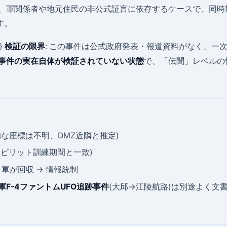
、軍関係者や地元住民の非公式証言に依存するケースで、同時
す。
"}
検証の限界
: この事件は公式政府発表・報道資料がなく、一
事件の実在自体が検証されていない状態
で、「伝聞」レベルの情
的な座標は不明、DMZ近隣と推定)
ームスピリット訓練期間と一致)
 軍が回収 → 情報統制
軍F-4ファントムUFO追跡事件
(大邱→江陵航路)は別途よく文