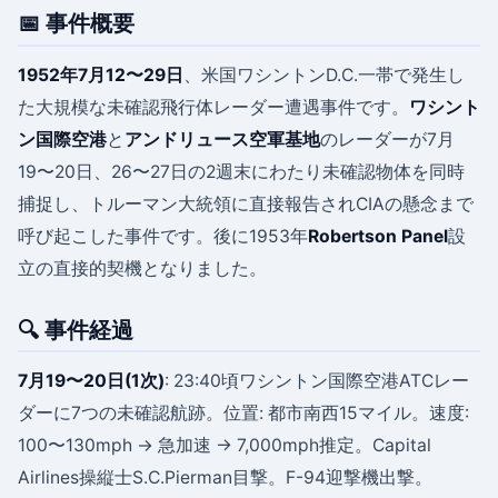
📅 事件概要
1952年7月12〜29日
、米国ワシントンD.C.一帯で発生し
た大規模な未確認飛行体レーダー遭遇事件です。
ワシント
ン国際空港
と
アンドリュース空軍基地
のレーダーが7月
19〜20日、26〜27日の2週末にわたり未確認物体を同時
捕捉し、トルーマン大統領に直接報告されCIAの懸念まで
呼び起こした事件です。後に1953年
Robertson Panel
設
立の直接的契機となりました。
🔍 事件経過
7月19〜20日(1次)
: 23:40頃ワシントン国際空港ATCレー
ダーに7つの未確認航跡。位置: 都市南西15マイル。速度:
100〜130mph → 急加速 → 7,000mph推定。Capital
Airlines操縦士S.C.Pierman目撃。F-94迎撃機出撃。