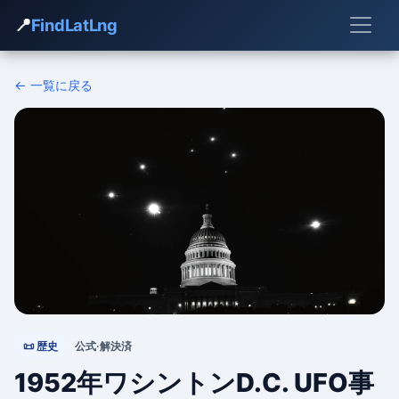
📍
FindLatLng
← 一覧に戻る
📜 歴史
公式·解決済
1952年ワシントンD.C. UFO事