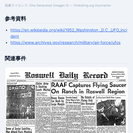
画像ライセンス: Site Generated (Imagen 3) — findlatlng.org illustration
参考資料
https://en.wikipedia.org/wiki/1952_Washington,_D.C._UFO_inci
dent
https://www.archives.gov/research/military/air-force/ufos
関連事件