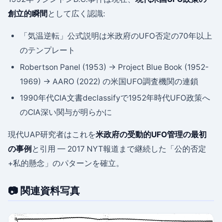
創立的瞬間
として広く認識:
「気温逆転」公式説明は米政府のUFO否定の70年以上
のテンプレート
Robertson Panel (1953) → Project Blue Book (1952-
1969) → AARO (2022) の米国UFO調査機関の連鎖
1990年代CIA文書declassifyで1952年時代UFO政策へ
のCIA深い関与が明らかに
現代UAP研究者はこれを
米政府の受動的UFO管理の最初
の事例
と引用 — 2017 NYT報道まで継続した「公的否定
+私的懸念」のパターンを確立。
📷 関連資料写真