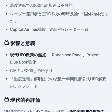
温度逆転で7,000mph加速は不可能
レーダー運用者と空軍将校の即時反論: 「固体物体だっ
た」
Capital Airlines操縦士の目視+レーダー一致
📺 影響と意義
現代UFO政策の起点
— Robertson Panel、Project
Blue Book強化
CIAのUFO関心の始まり
「温度逆転」解明はその後数十年間政府公式UFO解釈
のテンプレート
📺 現代的再評価
1952年ワシントンD.C.事件は現在、
現代米国UFO政策の