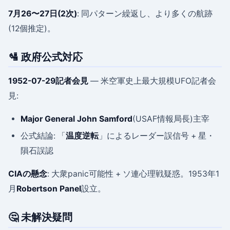
7月26〜27日(2次)
: 同パターン繰返し、より多くの航跡
(12個推定)。
🛂 政府公式対応
1952-07-29記者会見
— 米空軍史上最大規模UFO記者会
見:
Major General John Samford
(USAF情報局長)主宰
公式結論: 「
温度逆転
」によるレーダー誤信号 + 星・
隕石誤認
CIAの懸念
: 大衆panic可能性 + ソ連心理戦疑惑。1953年1
月
Robertson Panel
設立。
🤔 未解決疑問