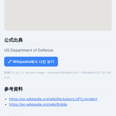
公式出典
US Department of Defense
🔗 Wikipedia에서 사진 보기
画像ライセンス: No own image — external Wikipedia link — Wikipedia (CC BY-SA
4.0)
参考資料
https://en.wikipedia.org/wiki/Kecksburg_UFO_incident
https://en.wikipedia.org/wiki/Bolide