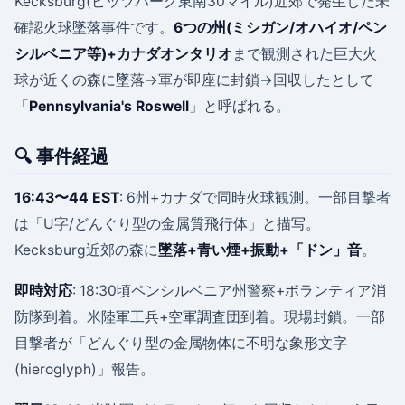
Kecksburg(ピッツバーグ東南30マイル)近郊で発生した未
確認火球墜落事件です。
6つの州(ミシガン/オハイオ/ペン
シルベニア等)+カナダオンタリオ
まで観測された巨大火
球が近くの森に墜落→軍が即座に封鎖→回収したとして
「
Pennsylvania's Roswell
」と呼ばれる。
🔍 事件経過
16:43〜44 EST
: 6州+カナダで同時火球観測。一部目撃者
は「U字/どんぐり型の金属質飛行体」と描写。
Kecksburg近郊の森に
墜落+青い煙+振動+「ドン」音
。
即時対応
: 18:30頃ペンシルベニア州警察+ボランティア消
防隊到着。米陸軍工兵+空軍調査団到着。現場封鎖。一部
目撃者が「どんぐり型の金属物体に不明な象形文字
(hieroglyph)」報告。