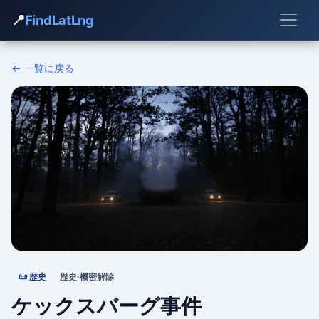
📍
FindLatLng
← 一覧に戻る
📜 歴史
歴史·機密解除
ケックスバーグ事件