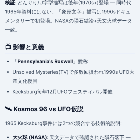
検証
: どんぐり/U字型描写は後年(1970s+)登場 — 同時代
1965年資料にはない。「象形文字」描写は1990sドキュ
メンタリーで初登場。NASAの隕石結論+天文火球データ
一致。
📺 影響と意義
「
Pennsylvania's Roswell
」愛称
Unsolved Mysteries(TV)で多数回扱われ1990s UFO大
衆文化復興
Kecksburg毎年12月UFOフェスティバル開催
🛰 Kosmos 96 vs UFO仮説
1965 Kecksburg事件には2つの競合する技術的説明:
大火球 (NASA)
: 天文データで確認された隕石落下 —