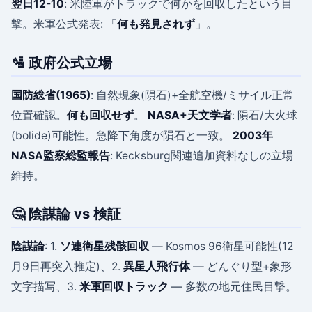
翌日12-10
: 米陸軍がトラックで何かを回収したという目
撃。米軍公式発表: 「
何も発見されず
」。
🛂 政府公式立場
国防総省(1965)
: 自然現象(隕石)+全航空機/ミサイル正常
位置確認。
何も回収せず
。
NASA+天文学者
: 隕石/大火球
(bolide)可能性。急降下角度が隕石と一致。
2003年
NASA監察総監報告
: Kecksburg関連追加資料なしの立場
維持。
🤔 陰謀論 vs 検証
陰謀論
: 1.
ソ連衛星残骸回収
— Kosmos 96衛星可能性(12
月9日再突入推定)、2.
異星人飛行体
— どんぐり型+象形
文字描写、3.
米軍回収トラック
— 多数の地元住民目撃。