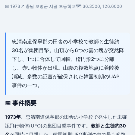
📅 1973
📍 충남 보령군 시골 초등학교
🗺️ 36.3500, 126.6000
忠清南道保寧郡の田舎の小学校で教師と生徒約
30名が集団目撃。山頂から6つの雲の塊が突然降
下し、1つに合体して回転、楕円形2つに分離
し、赤い物体が出現。山腹の複数地点に着陸後
消滅。多数の証言が確保された韓国初期のUAP
事件の一つ。
📅 事件概要
1973年
、忠清南道保寧郡の田舎の小学校で発生した未確
認飛行物体(UFO)の集団目撃事件です。
教師と生徒約30
名
が同時に目撃した、韓国初期UFO事例の中で最も多数