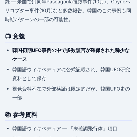
録 — 米国では同年Pascagoula拉致事件(10月)、Coyneヘ
リコプター事件(10月)など多数報告。韓国のこの事例も同
時期パターンの一部の可能性。
📺 意義
韓国初期UFO事例の中で多数証言が確保された稀少な
ケース
韓国語ウィキペディアに公式記載され、韓国UFO研究
資料として保存
視覚資料不在で外部検証は限定的だが、韓国UFO史の
一部
📚 参考資料
韓国語ウィキペディア — 「未確認飛行体」項目