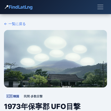
📍
FindLatLng
← 一覧に戻る
🇰🇷 韓国
民間·多数目撃
1973年保寧郡 UFO目撃