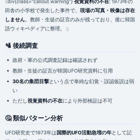
::div{class="callout warning"}
視覚資料の不在
: 1973年の
田舎の小学校で発生した事件で、
現場の写真・映像は存在
しません
。教師・生徒の証言のみが残っており、後に韓国
語ウィキペディアに整理。 ::
🛂 後続調査
政府・軍の公式調査記録は確認されず
教師・生徒の証言が韓国UFO研究資料に引用
30名の集団目撃
という点で単純な幻覚・誤認仮説は弱
い
ただし
視覚資料の不在
により外部検証は不可
🤔 類似パターン分析
UFO研究史で1973年は
国際的UFO活動急増の年
として記