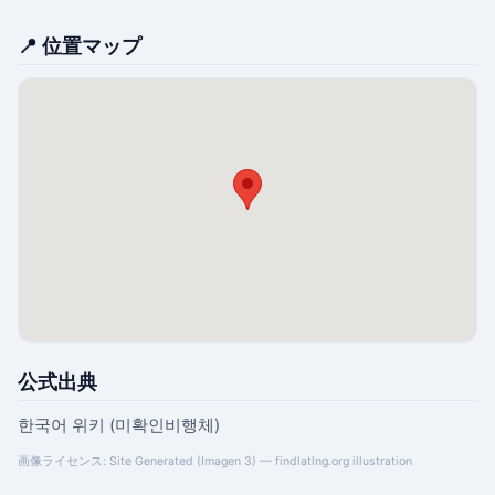
📍 位置マップ
公式出典
한국어 위키 (미확인비행체)
画像ライセンス: Site Generated (Imagen 3) — findlatlng.org illustration