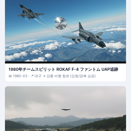
1980年チームスピリット ROKAF F-4 ファントム UAP追跡
📅 1980-03 · 📍 대구 → 강릉 비행 항로 (강원/경북 상공)