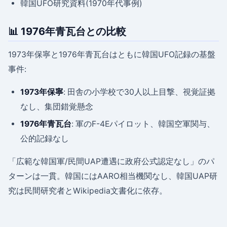
韓国UFO研究資料(1970年代事例)
📊 1976年青瓦台との比較
1973年保寧と1976年青瓦台はともに韓国UFO記録の基盤
事件:
1973年保寧
: 田舎の小学校で30人以上目撃、視覚証拠
なし、集団錯覚懸念
1976年青瓦台
: 軍のF-4Eパイロット、韓国空軍関与、
公的記録なし
「広範な韓国軍/民間UAP遭遇に政府公式認定なし」のパ
ターンは一貫。韓国にはAARO相当機関なし、韓国UAP研
究は民間研究者とWikipedia文書化に依存。