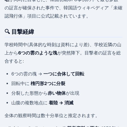
の証言が確保された事件で、韓国語ウィキペディア「未確
認飛行体」項目に公式記載されています。
🔍 目撃経緯
学校時間中(具体的な時刻は資料により差)、学校近隣の山
上から
6つの雲のような塊
が突然降下。目撃者の証言を総
合すると:
6つの雲の塊 →
一つに合体して回転
回転中に
楕円形2つに分裂
分裂した形態から
赤い物体
が出現
山腹の複数地点に
着陸 → 消滅
全体の観察時間は数十分単位と推定されます。