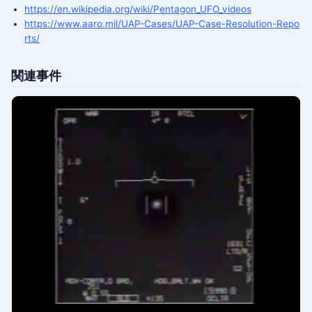
https://en.wikipedia.org/wiki/Pentagon_UFO_videos
https://www.aaro.mil/UAP-Cases/UAP-Case-Resolution-Repo
rts/
関連事件