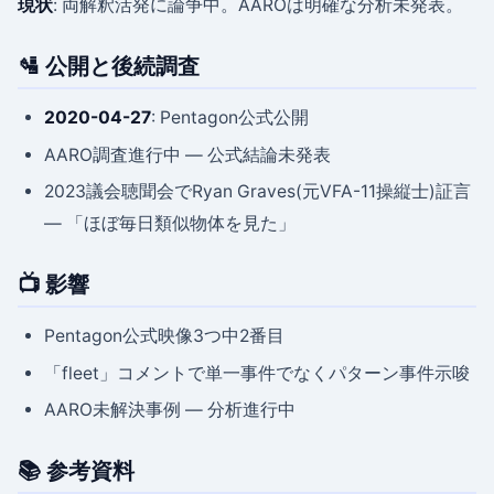
現状
: 両解釈活発に論争中。AAROは明確な分析未発表。
🛂 公開と後続調査
2020-04-27
: Pentagon公式公開
AARO調査進行中 — 公式結論未発表
2023議会聴聞会でRyan Graves(元VFA-11操縦士)証言
— 「ほぼ毎日類似物体を見た」
📺 影響
Pentagon公式映像3つ中2番目
「fleet」コメントで単一事件でなくパターン事件示唆
AARO未解決事例 — 分析進行中
📚 参考資料