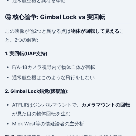
通常航空機と異なる挙動
🤔 核心論争: Gimbal Lock vs 実回転
この映像が他2つと異なる点は
物体が回転して見える
こ
と。2つの解釈:
1. 実回転(UAP支持)
:
F/A-18カメラ視野内で物体自体が回転
通常航空機はこのような飛行をしない
2. Gimbal Lock錯覚(懐疑論)
:
ATFLIRはジンバルマウントで、
カメラマウントの回転
が見た目の物体回転を生む
Mick West等の懐疑論者の主分析