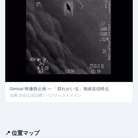
Gimbal 映像静止画 — 「群れがいる」無線送信時点
出典: DoD公式公開 / パブリックドメイン
📍 位置マップ