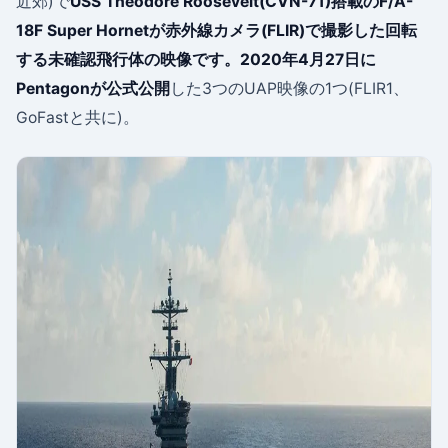
近郊)で
USS Theodore Roosevelt(CVN-71)
搭載のF/A-
18F Super Hornetが赤外線カメラ(FLIR)で撮影した回転
する未確認飛行体の映像です。
2020年4月27日に
Pentagonが公式公開
した3つのUAP映像の1つ(FLIR1、
GoFastと共に)。