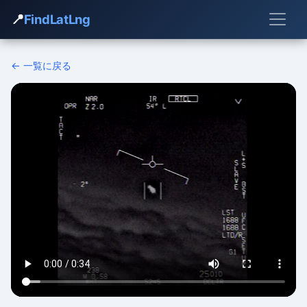
📍
FindLatLng
← 一覧に戻る