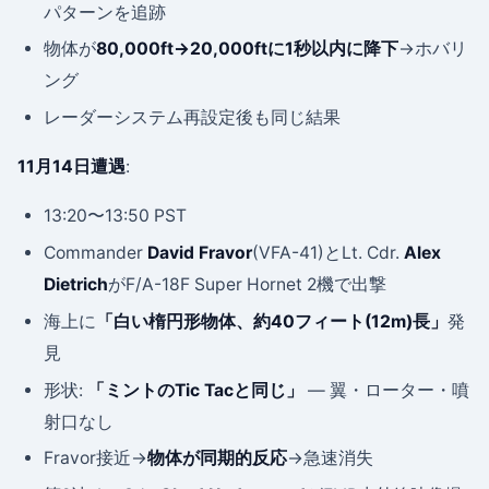
パターンを追跡
物体が
80,000ft→20,000ftに1秒以内に降下
→ホバリ
ング
レーダーシステム再設定後も同じ結果
11月14日遭遇
:
13:20〜13:50 PST
Commander
David Fravor
(VFA-41)とLt. Cdr.
Alex
Dietrich
がF/A-18F Super Hornet 2機で出撃
海上に
「白い楕円形物体、約40フィート(12m)長」
発
見
形状:
「ミントのTic Tacと同じ」
— 翼・ローター・噴
射口なし
Fravor接近→
物体が同期的反応
→急速消失