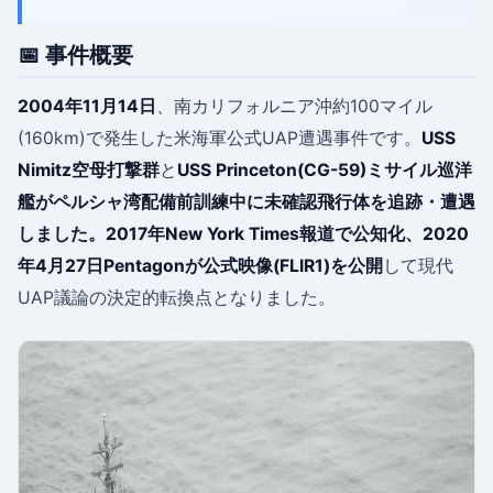
📅 事件概要
2004年11月14日
、南カリフォルニア沖約100マイル
(160km)で発生した米海軍公式UAP遭遇事件です。
USS
Nimitz空母打撃群
と
USS Princeton(CG-59)
ミサイル巡洋
艦がペルシャ湾配備前訓練中に未確認飛行体を追跡・遭遇
しました。2017年New York Times報道で公知化、
2020
年4月27日Pentagonが公式映像(FLIR1)を公開
して現代
UAP議論の決定的転換点となりました。