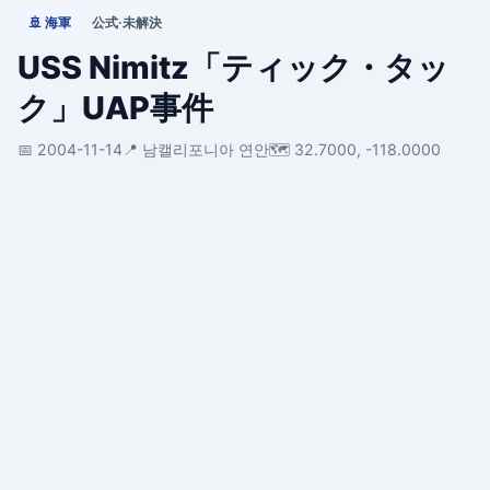
🚢 海軍
公式·未解決
USS Nimitz「ティック・タッ
ク」UAP事件
📅 2004-11-14
📍 남캘리포니아 연안
🗺️ 32.7000, -118.0000