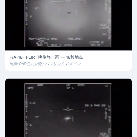
F/A-18F FLIR1 映像静止画 — 18秒地点
出典: DoD公式公開 / パブリックドメイン