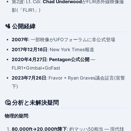
第2波: Lt. Cdr.
Chad Underwood
がFLIR赤外線映像撮
影(「FLIR1」)
🛂 公開経緯
2007年
: 一部映像がUFOフォーラムに非公式登場
2017年12月16日
: New York Times報道
2020年4月27日
:
Pentagon公式公開
—
FLIR1+Gimbal+GoFast
2023年7月26日
: Fravor + Ryan Graves議会証言(宣誓
下)
🤔 分析と未解決疑問
物理的疑問
:
80,000ft→20,000ft降下
: 約マッハ50相当 — 現代技