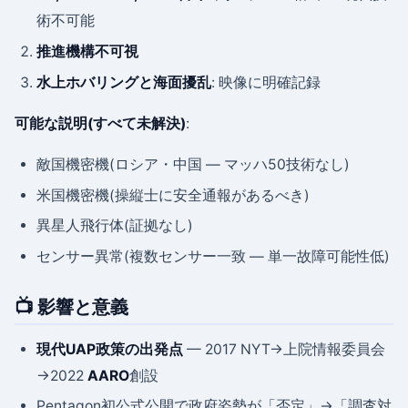
術不可能
推進機構不可視
水上ホバリングと海面擾乱
: 映像に明確記録
可能な説明(すべて未解決)
:
敵国機密機(ロシア・中国 — マッハ50技術なし)
米国機密機(操縦士に安全通報があるべき)
異星人飛行体(証拠なし)
センサー異常(複数センサー一致 — 単一故障可能性低)
📺 影響と意義
現代UAP政策の出発点
— 2017 NYT→上院情報委員会
→2022
AARO
創設
Pentagon初公式公開で政府姿勢が「否定」→「調査対