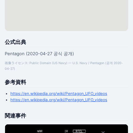
公式出典
Pentagon (2020-04-27 공식 공개)
画像ライセンス: Public Domain (US Navy) — U.S. Navy / Pentagon (공개 2020-
04-27)
参考資料
https://en.wikipedia.org/wiki/Pentagon_UFO_videos
https://en.wikipedia.org/wiki/Pentagon_UFO_videos
関連事件