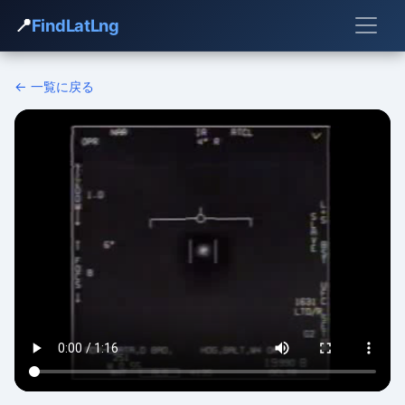
📍
FindLatLng
← 一覧に戻る