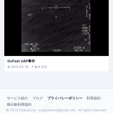
GoFast UAP事件
📅 2015-02-15 · 📍 동부 연안
サービス紹介
ブログ
プライバシーポリシー
利用規約
·
·
·
·
掲示板利用規約
© 2023 FindLatLng · sungboklove@gmail.com · All rights reserved.