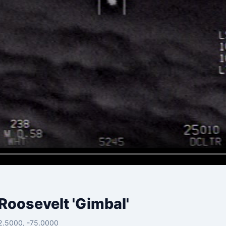
oosevelt 'Gimbal'
32.5000, -75.0000