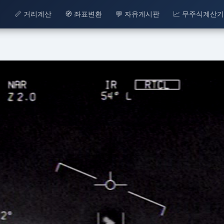
치
📏 거리계산
🧭 좌표변환
💬 자유게시판
📈 무주식계산