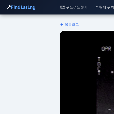
📍
FindLatLng
🗺️ 위도경도찾기
📍 현재 위
← 목록으로