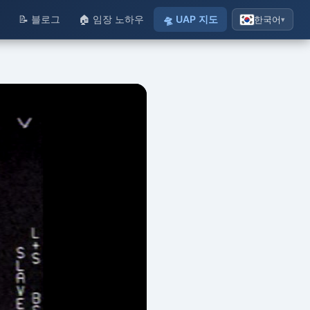
기
📝 블로그
🏠 임장 노하우
🛸 UAP 지도
한국어
▾