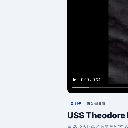
🚢 해군
공식·미해결
USS Theodore R
📅 2015-01-20
📍 동부 연안
🗺️ 