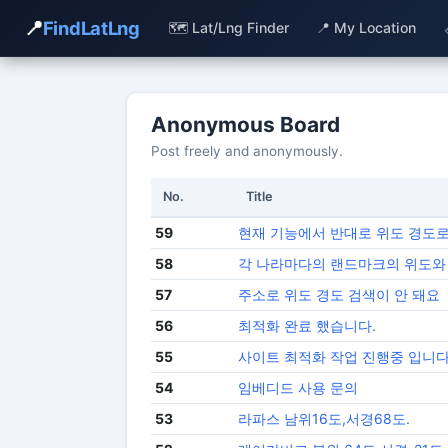
📍
FindLatLng
🗺️ Lat/Lng Finder
📍 My Location
Anonymous Board
Post freely and anonymously.
No.
Title
59
현재 기능에서 반대로 위도 경도로
58
각 나라마다의 랜드마크의 위도와
57
주소로 위도 경도 검색이 안 돼요
56
최적화 완료 했습니다.
55
사이트 최적화 작업 진행중 입니다
54
임베디드 사용 문의
53
라파스 남위16도,서경68도.