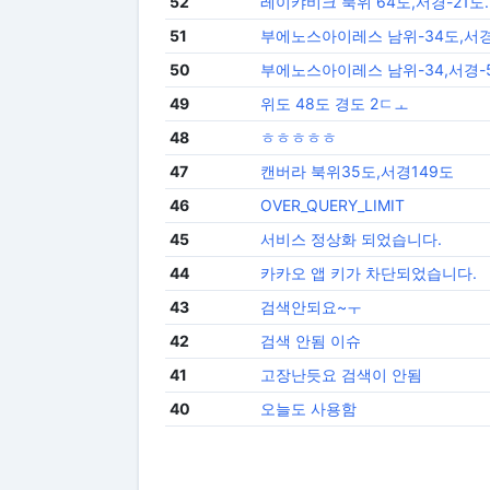
52
레이캬비크 북위 64도,서경-21도.
51
부에노스아이레스 남위-34도,서경
50
부에노스아이레스 남위-34,서경-5
49
위도 48도 경도 2ㄷㅗ
48
ㅎㅎㅎㅎㅎ
47
캔버라 북위35도,서경149도
46
OVER_QUERY_LIMIT
45
서비스 정상화 되었습니다.
44
카카오 앱 키가 차단되었습니다.
43
검색안되요~ㅜ
42
검색 안됨 이슈
41
고장난듯요 검색이 안됨
40
오늘도 사용함