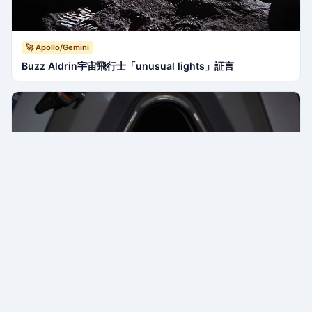
🚀 Apollo/Gemini
Buzz Aldrin宇宙飛行士「unusual lights」証言
🚀 Apollo/Gemini
Apollo 12宇宙飛行士'streaks of light'報告(1969)—
PURSUE 5/22 NASA音声公開