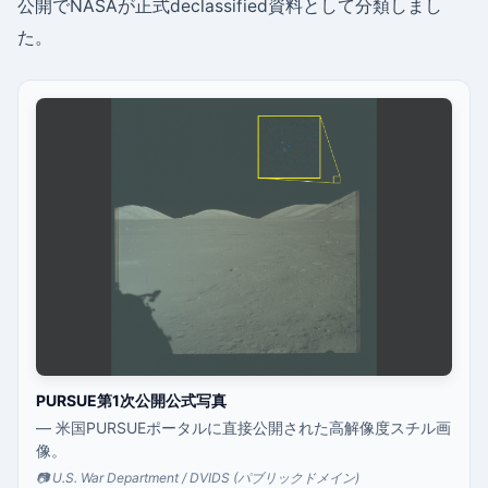
公開でNASAが正式declassified資料として分類しまし
た。
PURSUE第1次公開公式写真
— 米国PURSUEポータルに直接公開された高解像度スチル画
像。
📷 U.S. War Department / DVIDS (パブリックドメイン)