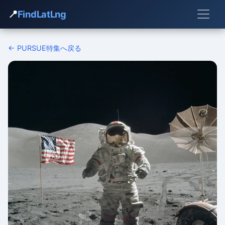
📍
FindLatLng
← PURSUE特集へ戻る