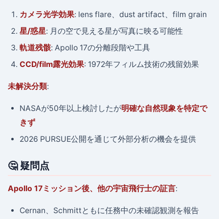
カメラ光学効果
: lens flare、dust artifact、film grain
星/惑星
: 月の空で見える星が写真に映る可能性
軌道残骸
: Apollo 17の分離段階や工具
CCD/film露光効果
: 1972年フィルム技術の残留効果
未解決分類
:
NASAが50年以上検討したが
明確な自然現象を特定で
きず
2026 PURSUE公開を通じて外部分析の機会を提供
🤔 疑問点
Apollo 17ミッション後、他の宇宙飛行士の証言
:
Cernan、Schmittともに任務中の未確認観測を報告