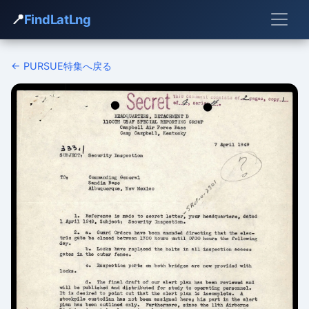
📍
FindLatLng
← PURSUE特集へ戻る