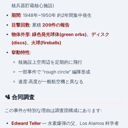
核兵器貯蔵核心施設)
期間
: 1948年~1950年 約2年間集中発生
目撃回数
: 累積
209件の報告
物体外形
:
緑色発光球体(green orbs)、ディスク
(discs)、火球(fireballs)
挙動特性
:
核施設上空周辺を定期的に飛行
一部事件で "rough circle" 編隊形成
速度·高度が一般航空機と異なる
🛂 合同調査
この事件が特別な理由は調査団構成にあります:
Edward Teller
— 水素爆弾の父、Los Alamos 科学者