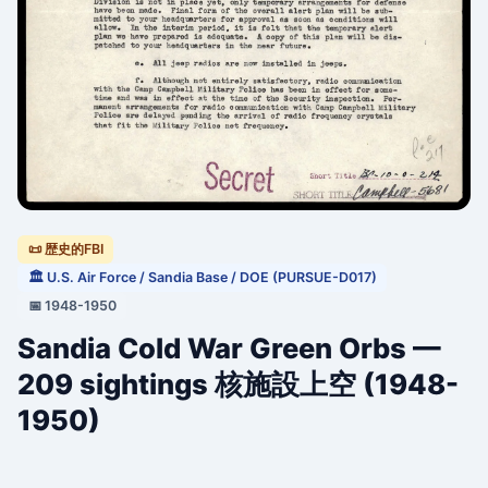
📜 歴史的FBI
🏛 U.S. Air Force / Sandia Base / DOE (PURSUE-D017)
📅 1948-1950
Sandia Cold War Green Orbs —
209 sightings 核施設上空 (1948-
1950)