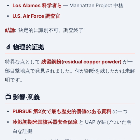
Los Alamos 科学者ら
— Manhattan Project 中核
U.S. Air Force 調査官
結論
: '決定的に識別不可、調査終了'
🔬 物理的証拠
特異な点として
残留銅粉(residual copper powder)
が一
部目撃地点で発見されました。何が銅粉を残したかは未解
明です。
📺 影響·意義
PURSUE 第2次で最も歴史的価値のある資料
の一つ
冷戦初期米国核兵器安全保障
と UAP が結びついた明
白な証拠