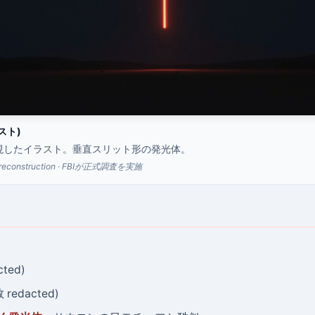
ラスト)
現したイラスト。垂直スリット形の発光体。
Ultra reconstruction · FBIが正式調査を実施
ted)
redacted)