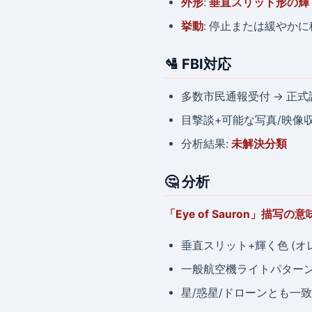
外形
:
垂直スリット形の輝
挙動
: 停止または緩やかに
🛂 FBI対応
多数市民通報受付 → 正
目撃談+可能な写真/映像収集
分析結果:
未解決分類
🤔 分析
「Eye of Sauron」描写の意
垂直スリット+輝く色 (オ
一般航空機ライトパター
星/惑星/ドローンとも一