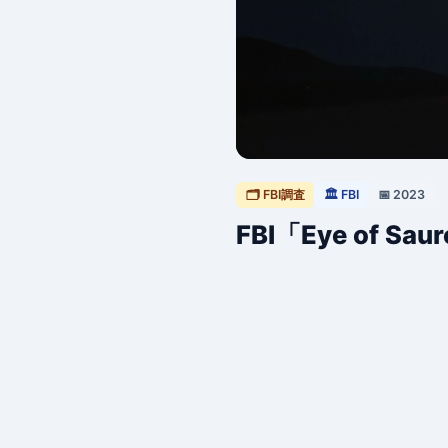
🗂 FBI調査
🏛 FBI
📅 2023
FBI「Eye of S