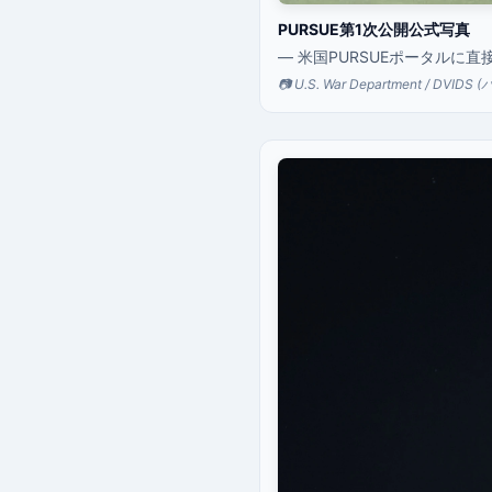
PURSUE第1次公開公式写真
— 米国PURSUEポータルに
📷 U.S. War Department / DV