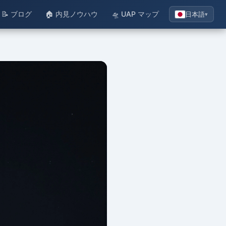
📝 ブログ
🏠 内見ノウハウ
🛸 UAP マップ
日本語
▾