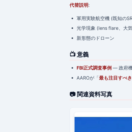
代替説明
:
軍用実験航空機 (既知のSR
光学現象 (lens flare、大
新形態のドローン
📺 意義
FBI正式調査事例
— 政府
AAROが「
最も注目すべき
📷 関連資料写真