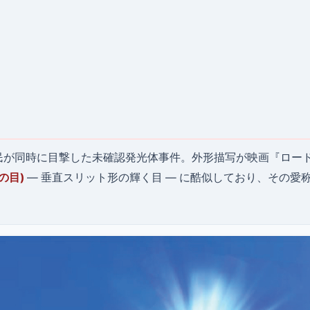
民が同時に目撃した未確認発光体事件。外形描写が映画『ロー
ンの目)
— 垂直スリット形の輝く目 — に酷似しており、その愛