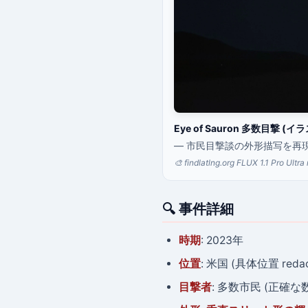
Eye of Sauron 多数目撃 (イ
— 市民目撃談の外形描写を再
🎨 findlatlng.org FLUX 1.1 Pro 
🔍 事件詳細
時期
: 2023年
位置
: 米国 (具体位置 redac
目撃者
: 多数市民 (正確な数 