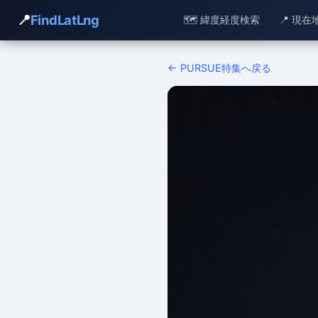
📍
FindLatLng
🗺️ 緯度経度検索
📍 現在
← PURSUE特集へ戻る