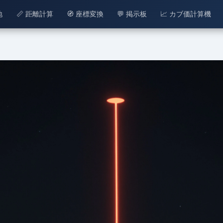
地
📏 距離計算
🧭 座標変換
💬 掲示板
📈 カブ価計算機