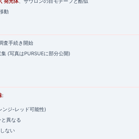
く発光体
、サウロンの目モチーフと酷似
移動
式調査手続き開始
 (写真はPURSUEに部分公開)
味
:
レンジ-レッド可能性)
ンと異なる
致しない