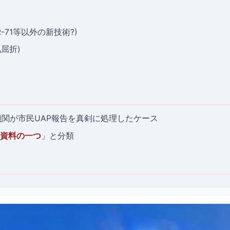
-71等以外の新技術?)
気屈折)
機関が市民UAP報告を真剣に処理したケース
資料の一つ
」と分類