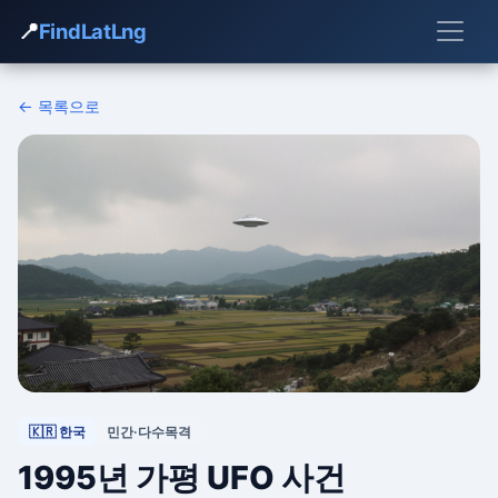
📍
FindLatLng
← 목록으로
🇰🇷 한국
민간·다수목격
1995년 가평 UFO 사건