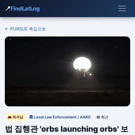
📍
FindLatLng
← PURSUE 특집으로
👥 목격담
🏛 Local Law Enforcement / AARO
📅 최근
법 집행관 'orbs launching orbs' 보