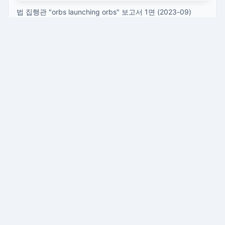
법 집행관 "orbs launching orbs" 보고서 1면 (2023-09)
출처: 공개도메인 — FBI
원본 자료:
FBI September 2023 Sighting - Serial 003
/ 9/1/23
/ United States
📷 findlatlng.org FLUX 1.1 Pro Ultra reconstruction (raw
mode, 2752×1536)
서비스 소개
블로그
개인정보처리방침
서비스이용약관
·
·
·
·
자유게시판이용약관