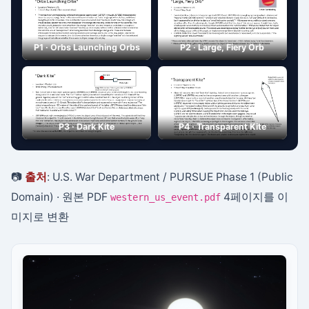
P1 · Orbs Launching Orbs
P2 · Large, Fiery Orb
P3 · Dark Kite
P4 · Transparent Kite
📷
출처
: U.S. War Department / PURSUE Phase 1 (Public
Domain) · 원본 PDF
4페이지를 이
western_us_event.pdf
미지로 변환