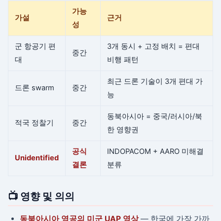
가능
가설
근거
성
군 항공기 편
3개 동시 + 고정 배치 = 편대
중간
대
비행 패턴
최근 드론 기술이 3개 편대 가
드론 swarm
중간
능
동북아시아 = 중국/러시아/북
적국 정찰기
중간
한 영향권
공식
INDOPACOM + AARO 미해결
Unidentified
결론
분류
📺 영향 및 의의
동북아시아 영공의 미군 UAP 영상
— 한국에 가장 가까