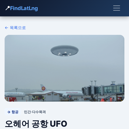
📍
FindLatLng
← 목록으로
✈️ 항공
민간·다수목격
오헤어 공항 UFO