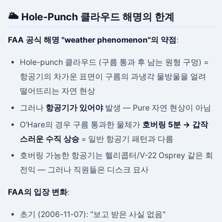
🌥 Hole-Punch 클라우드 해명의 한계
FAA 공식 해명 "weather phenomenon"의 약점
:
Hole-punch 클라우드 (구름 통과 후 남는 원형 구멍) =
항공기의 차가운 표면이 구름의 과냉각 물방울을 얼려
떨어뜨리는 자연 현상
그러나
항공기가 있어야
발생 — Pure 자연 현상이 아님
O'Hare의 경우 구름 통과한 물체가
호버링 5분 → 갑작
스러운 수직 상승
= 일반 항공기 패턴과 다름
호버링 가능한 항공기는 헬리콥터/V-22 Osprey 같은 회
전익 — 그러나 직원들은 디스크 묘사
FAA의 입장 변화
:
초기 (2006-11-07): "보고 받은 사실 없음"