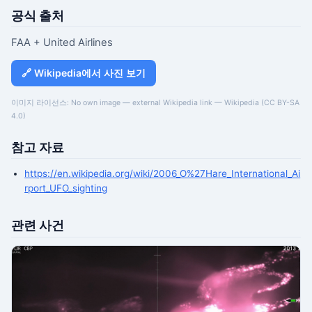
공식 출처
FAA + United Airlines
🔗 Wikipedia에서 사진 보기
이미지 라이선스: No own image — external Wikipedia link — Wikipedia (CC BY-SA
4.0)
참고 자료
https://en.wikipedia.org/wiki/2006_O%27Hare_International_Ai
rport_UFO_sighting
관련 사건