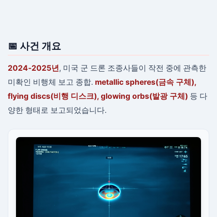
📅 사건 개요
2024-2025년
, 미국 군 드론 조종사들이 작전 중에 관측한
미확인 비행체 보고 종합.
metallic spheres(금속 구체),
flying discs(비행 디스크), glowing orbs(발광 구체)
등 다
양한 형태로 보고되었습니다.